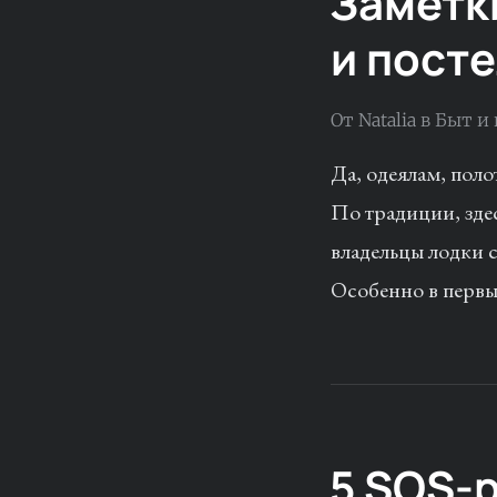
Заметк
и пост
От
Natalia
в
Быт и
Да, одеялам, поло
По традиции, здес
владельцы лодки 
Особенно в первы
5 SOS-