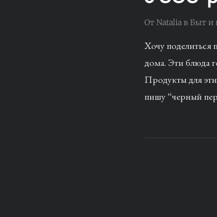
От
Natalia
в
Быт и
Хочу поделиться п
дома. Эти блюда г
Продукты для этих
пишу “черный пере