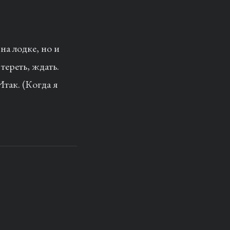
на лодке, но и
тереть, ждать.
Итак. (Когда я