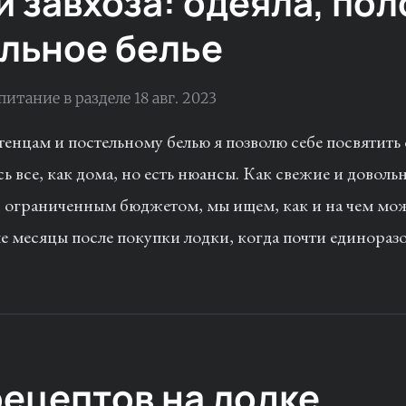
и завхоза: одеяла, по
ельное белье
 питание
в разделе
18 авг. 2023
тенцам и постельному белью я позволю себе посвятить 
ь все, как дома, но есть нюансы. Как свежие и довол
с ограниченным бюджетом, мы ищем, как и на чем мо
е месяцы после покупки лодки, когда почти единораз
рецептов на лодке