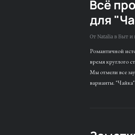
Всё про
для "Ч
От
Natalia
в
Быт и
Романтичной истор
время круглого ст
Мы отмели все за
варианты. "Чайка"