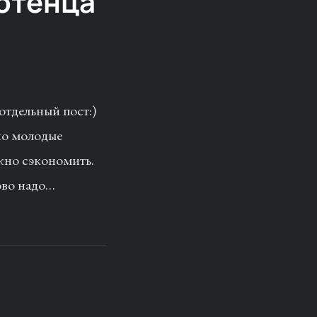
лотенца
отдельный пост:)
ьно молодые
жно сэкономить.
ово надо…