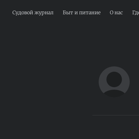
Судовой журнал
Быт и питание
О нас
Гд