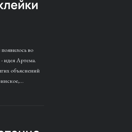
аклейки
 появилось во
 - идея Артема.
лгих объяснений
двинское,…